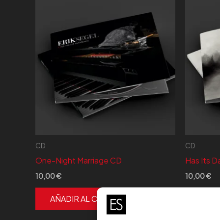
bajo
CD
CD
One-Night Marriage CD
Has Its D
10,00
€
10,00
€
AÑADIR AL CARRITO
AÑAD