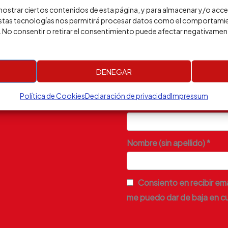
ostrar ciertos contenidos de esta página, y para almacenar y/o acced
 estas tecnologías nos permitirá procesar datos como el comportami
o. No consentir o retirar el consentimiento puede afectar negativament
DENEGAR
Política de Cookies
Declaración de privacidad
Impressum
Dirección de correo electró
Nombre (sin apellido) *
Consiento en recibir ema
me puedo dar de baja en c