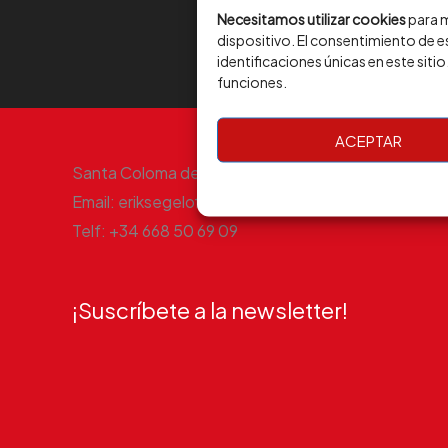
Necesitamos utilizar cookies
para m
dispositivo. El consentimiento de
identificaciones únicas en este siti
funciones.
ACEPTAR
Santa Coloma de Gramenet, Barcelona, España
Email: eriksegelofficial@gmail.com
Telf: +34 668 50 69 09
¡Suscríbete a la newsletter!