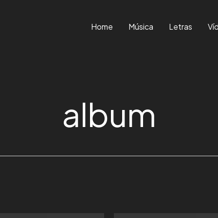
Home
Música
Letras
Ví
album