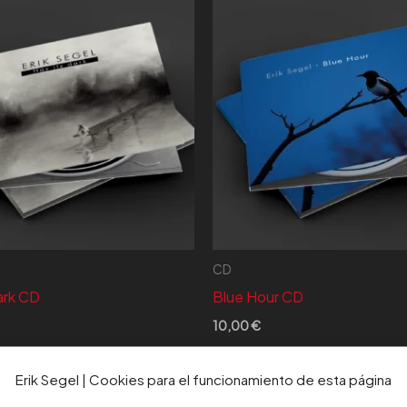
CD
ark CD
Blue Hour CD
10,00
€
IR AL CARRITO
AÑADIR AL CARRITO
Erik Segel | Cookies para el funcionamiento de esta página