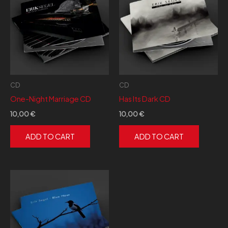
CD
CD
One-Night Marriage CD
Has Its Dark CD
10,00
€
10,00
€
ADD TO CART
ADD TO CART