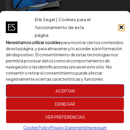
Erik Segel | Cookies para el
funcionamiento de esta
CD
página
Blue Hour CD
Necesitamos utilizar cookies
para mostrar ciertos contenidos
10,00
€
de esta página, y para almacenar y/o acceder a la información
del dispositivo. El consentimiento de estas tecnologías nos
ADD TO CART
permitirá procesar datos como el comportamiento de
navegación o las identificaciones únicas en este sitio. No
consentir o retirar el consentimiento puede afectar
negativamente a ciertas características y funciones.
ACEPTAR
DENEGAR
Santa Coloma de Gramenet, Barcelona, Spain
VER PREFERENCIAS
Email: eriksegelofficial@gmail.com
Phone: +34 668 50 69 09
Cookie Policy
Privacy Statement
Impressum