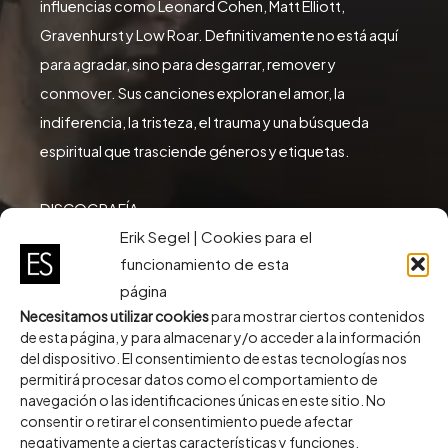
influencias como Leonard Cohen, Matt Elliott,
Gravenhurst y Low Roar. Definitivamente no está aquí
para agradar, sino para desgarrar, remover y
conmover. Sus canciones exploran el amor, la
indiferencia, la tristeza, el trauma y una búsqueda
espiritual que trasciende géneros y etiquetas.
DISCOGRAFÍA
Erik Segel | Cookies para el
•
One-Night Marriage
(2019)
– El vínculo efímero que lo
funcionamiento de esta
cambia todo
página
•
Has Its Dark
(2021)
– Porque hasta la luz más brillante
Necesitamos utilizar cookies
para mostrar ciertos contenidos
tiene su sombra
de esta página, y para almacenar y/o acceder a la información
•
Blue Hour
(2025)
– Cuando la noche y el día se
del dispositivo. El consentimiento de estas tecnologías nos
permitirá procesar datos como el comportamiento de
difuminan, y surge la verdad desnuda
navegación o las identificaciones únicas en este sitio. No
consentir o retirar el consentimiento puede afectar
Además de la música, Erik también ha dejado su huella
negativamente a ciertas características y funciones.