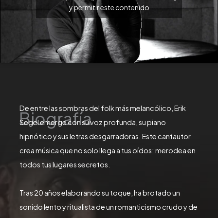
y permitir este contenido
De entre las sombras del folk más melancólico, Erik
Biografía
Segel emerge con su voz profunda, su piano
hipnótico y sus letras desgarradoras. Este cantautor
crea música que no solo llega a tus oídos: merodea en
todos tus lugares secretos.
Tras 20 años elaborando su toque, ha brotado un
sonido lento y ritualista de un romanticismo crudo y de