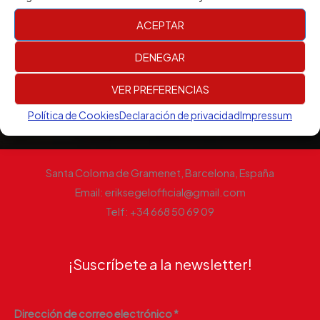
en la literatura con su poemario "Luz de Velas" (2013) —
ACEPTAR
una exploración visceral del amor y la melancolía. El
DENEGAR
destino final: la música abrazando la tristeza y
convirtiéndola en belleza. Baja todos los escudos y
VER PREFERENCIAS
sumérgete en suspiros de sangre y tiempo.
Política de Cookies
Declaración de privacidad
Impressum
Santa Coloma de Gramenet, Barcelona, España
Email: eriksegelofficial@gmail.com
Telf: +34 668 50 69 09
¡Suscríbete a la newsletter!
Dirección de correo electrónico *