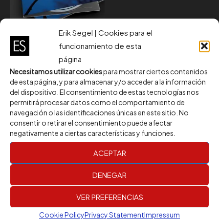
Erik Segel | Cookies para el
funcionamiento de esta
CD
página
Blue Hour CD
Necesitamos utilizar cookies
para mostrar ciertos contenidos
10,00
€
de esta página, y para almacenar y/o acceder a la información
del dispositivo. El consentimiento de estas tecnologías nos
ADD TO CART
permitirá procesar datos como el comportamiento de
navegación o las identificaciones únicas en este sitio. No
consentir o retirar el consentimiento puede afectar
negativamente a ciertas características y funciones.
ACEPTAR
DENEGAR
Santa Coloma de Gramenet, Barcelona, Spain
VER PREFERENCIAS
Email: eriksegelofficial@gmail.com
Phone: +34 668 50 69 09
Cookie Policy
Privacy Statement
Impressum