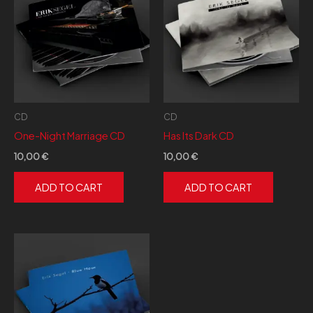
CD
CD
One-Night Marriage CD
Has Its Dark CD
10,00
€
10,00
€
ADD TO CART
ADD TO CART