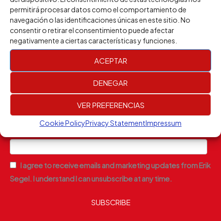
be
permitirá procesar datos como el comportamiento de
Email: eriksegelofficial@gmail.com
navegación o las identificaciones únicas en este sitio. No
chosen
Phone: +34 668 50 69 09
consentir o retirar el consentimiento puede afectar
on
negativamente a ciertas características y funciones.
the
Subscribe to the newsletter!
ACEPTAR
product
page
DENEGAR
Email Address *
VER PREFERENCIAS
Cookie Policy
Privacy Statement
Impressum
First Name *
I agree to receive emails and marketing updates from Erik
Segel. I understand I can unsubscribe at any time.